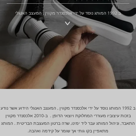
ב 1992 המותג נוסד על ידי אלכסנדר מקווין , המעצב האנגלי
ב 1992 המותג נוסד על ידי אלכסנדר מקווין , המעצב האנגלי הידוע אשר נודע
בזכות עיצוביו מעוררי המחלוקת ויוצאי הדופן . ב-2010 אלכסנדר מקווין
התאבד, וניהול המותג עבר ליד ימינו, שרה ברטון המעצבת הבריטית . המותג
מתאפיין בקו גותי אך שומר על קידמה ואהבה.