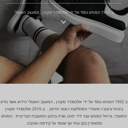
ב 1992 המותג נוסד על ידי אלכסנדר מקווין , המעצב האנגלי
ב 1992 המותג נוסד על ידי אלכסנדר מקווין , המעצב האנגלי הידוע אשר נודע
בזכות עיצוביו מעוררי המחלוקת ויוצאי הדופן . ב-2010 אלכסנדר מקווין
התאבד, וניהול המותג עבר ליד ימינו, שרה ברטון המעצבת הבריטית . המותג
מתאפיין בקו גותי אך שומר על קידמה ואהבה.