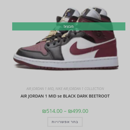
מבצע!
AIR JORDAN 1 MID
,
NIKE AIR JORDAN 1 COLLECTION
AIR JORDAN 1 MID se BLACK DARK BEETROOT
₪
514.00
–
₪
499.00
בחר אפשרויות