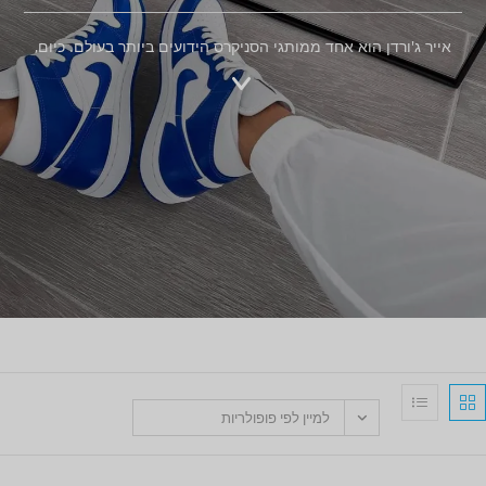
אייר ג'ורדן הוא אחד ממותגי הסניקרס הידועים ביותר בעולם. כיום,
למיין לפי פופולריות