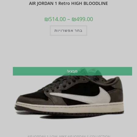
AIR JORDAN 1 Retro HIGH BLOODLINE
₪
514.00
–
₪
499.00
בחר אפשרויות
מבצע!
AIR JORDAN 1 LOW
,
NIKE AIR JORDAN 1 COLLECTION