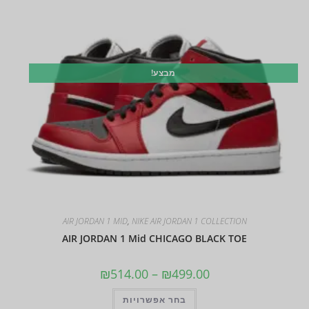
מבצע!
AIR JORDAN 1 MID
,
NIKE AIR JORDAN 1 COLLECTION
AIR JORDAN 1 Mid CHICAGO BLACK TOE
₪
514.00
–
₪
499.00
בחר אפשרויות