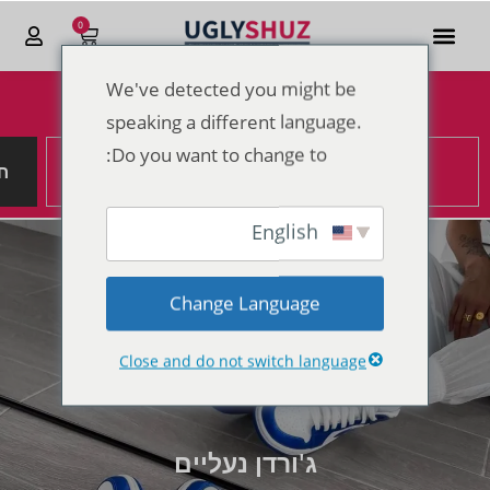
0
We've detected you might be
הנחות מטורפות לקראת סוף 2025
speaking a different language.
Do you want to change to:
ח
English
Change Language
Close and do not switch language
ג'ורדן נעליים