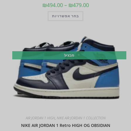
₪
494.00
–
₪
479.00
בחר אפשרויות
מבצע!
AIR JORDAN 1 HIGH
,
NIKE AIR JORDAN 1 COLLECTION
NIKE AIR JORDAN 1 Retro HIGH OG OBSIDIAN