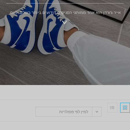
אייר ג'ורדן הוא אחד ממותגי הסניקרס הידועים ביותר בעולם. כיום,
למיין לפי פופולריות