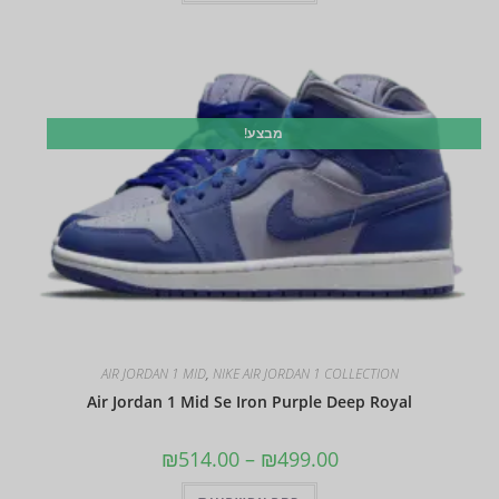
מבצע!
AIR JORDAN 1 MID
,
NIKE AIR JORDAN 1 COLLECTION
Air Jordan 1 Mid Se Iron Purple Deep Royal
₪
514.00
–
₪
499.00