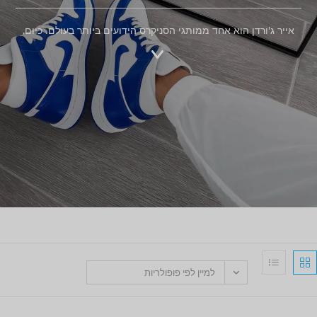
אייר ג'ורדן הוא אחד ממותגי הסניקרס הידועים ביותר בעולם. כיום,
למיין לפי פופולריות