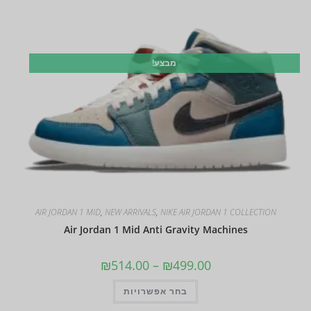
מבצע!
AIR JORDAN 1 MID
,
NEW ARRIVALS
,
NIKE AIR JORDAN 1 COLLECTION
Air Jordan 1 Mid Anti Gravity Machines
₪
514.00
–
₪
499.00
בחר אפשרויות