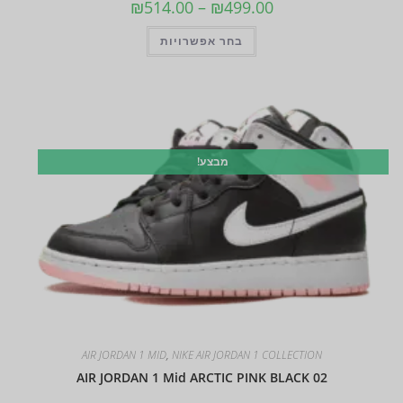
₪
514.00
–
₪
499.00
בחר אפשרויות
מבצע!
AIR JORDAN 1 MID
,
NIKE AIR JORDAN 1 COLLECTION
AIR JORDAN 1 Mid ARCTIC PINK BLACK 02