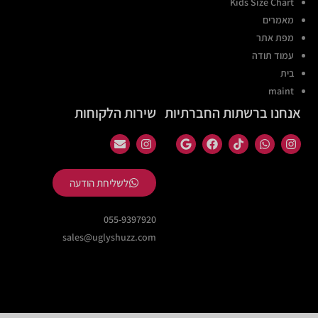
Kids Size Chart
מאמרים
מפת אתר
עמוד תודה
בית
maint
אנחנו ברשתות החברתיות
שירות הלקוחות
לשליחת הודעה
055-9397920
sales@uglyshuzz.com