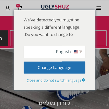
0
We've detected you might be
הנחות מטורפות לקראת סוף 2025
speaking a different language.
Do you want to change to:
ח
English
Change Language
Close and do not switch language
ג'ורדן נעליים