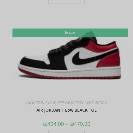
מבצע!
AIR JORDAN 1 LOW
,
NIKE AIR JORDAN 1 COLLECTION
AIR JORDAN 1 Low BLACK TOE
₪
494.00
–
₪
479.00