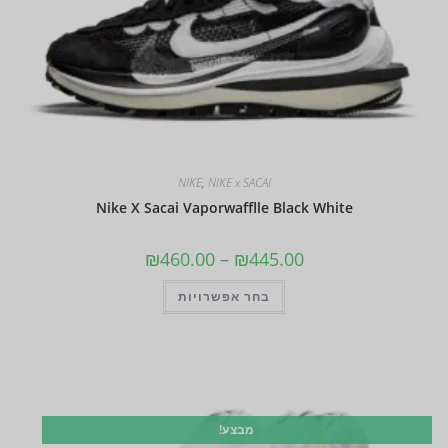
NIKE
,
NIKE x SACAI
Nike X Sacai Vaporwafflle Black White
₪
460.00
–
₪
445.00
בחר אפשרויות
מבצע!