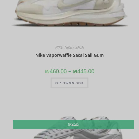
NIKE
,
NIKE x SACAI
Nike Vaporwaffle Sacai Sail Gum
₪
460.00
–
₪
445.00
בחר אפשרויות
מבצע!