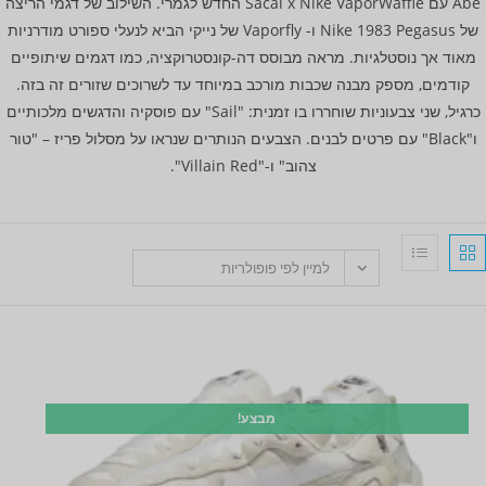
Abe עם Sacai x Nike VaporWaffle החדש לגמרי. השילוב של דגמי הריצה
של Nike 1983 Pegasus ו- Vaporfly של נייקי הביא לנעלי ספורט מודרניות
מאוד אך נוסטלגיות. מראה מבוסס דה-קונסטרוקציה, כמו דגמים שיתופיים
קודמים, מספק מבנה שכבות מורכב במיוחד עד לשרוכים שזורים זה בזה.
כרגיל, שני צבעוניות שוחררו בו זמנית: "Sail" עם פוסקיה והדגשים מלכותיים
ו"Black" עם פרטים לבנים. הצבעים הנותרים שנראו על מסלול פריז – "טור
צהוב" ו-"Villain Red".
למיין לפי פופולריות
מבצע!