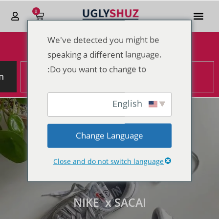
0
We've detected you might be
הנחות מטורפות לקראת סוף 2025
speaking a different language.
Do you want to change to:
ח
English
Change Language
Close and do not switch language
NIKE x SACAI