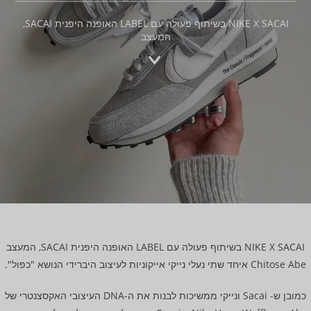
NIKE X SACAI בשיתוף פעולה עם LABEL האופנה היפנית SACAI,
המעצב
NIKE X SACAI בשיתוף פעולה עם LABEL האופנה היפנית SACAI, המעצב
Chitose Abe איחד שתי נעלי נייקי אייקוניות לעיצוב היברידי הנושא "כפול".
כמובן ש- Sacai ונייקי ממשיכות לבנות את ה-DNA העיצובי האקסצנטרי של