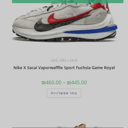
NIKE
,
NIKE x SACAI
Nike X Sacai Vaporwafflle Sport Fuchsia Game Royal
₪
460.00
–
₪
445.00
בחר אפשרויות