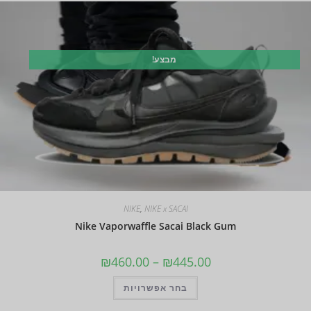
מבצע!
NIKE
,
NIKE x SACAI
Nike Vaporwaffle Sacai Black Gum
₪
460.00
–
₪
445.00
בחר אפשרויות