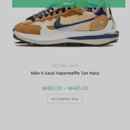
מבצע!
NIKE
,
NIKE x SACAI
Nike X Sacai Vaporwaffle Tan Navy
₪
460.00
–
₪
445.00
בחר אפשרויות