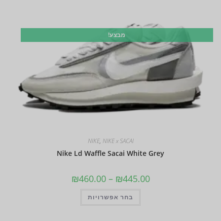
מבצע!
NIKE
,
NIKE x SACAI
Nike Ld Waffle Sacai White Grey
₪
460.00
–
₪
445.00
בחר אפשרויות